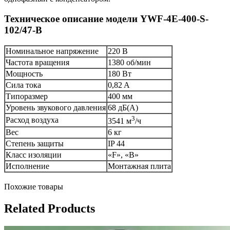
Техническое описание модели YWF-4E-400-S-
102/47-B
Номинальное напряжение
220 В
Частота вращения
1380 об/мин
Мощность
180 Вт
Сила тока
0,82 A
Типоразмер
400 мм
Уровень звукового давления
68 дБ(А)
3
Расход воздуха
3541 м
/ч
Вес
6 кг
Степень защиты
IP 44
Класс изоляции
«F», «B»
Исполнение
Монтажная плита
Похожие товары
Related Products