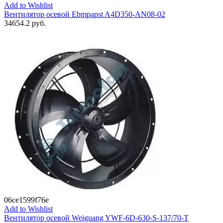
Add to Wishlist
Вентилятор осевой Ebmpapst A4D350-AN08-02
34654.2
руб.
06ce1599f76e
Add to Wishlist
Вентилятор осевой Weiguang YWF-6D-630-S-137/70-T