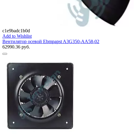
c1e9badc1b0d
Add to Wishlist
Вентилятор осевой Ebmpapst A3G350-AA58-02
62990.36
руб.