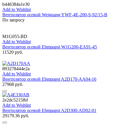
b446384a1e30
Add to Wishlist
Вентилятор осевой Weiguang YWF-4E-200-S-92/15-B
По запросу
M1G055-BD
Add to Wishlist
Вентилятор осевой Ebmpapst W1G200-EA91-45
11520
руб.
893278444e2a
Add to Wishlist
Вентилятор осевой Ebmpapst A2D170-AA04-16
27968
руб.
2e2dc5215fbf
Add to Wishlist
Вентилятор осевой Ebmpapst A2D300-AD02-01
29179.36
руб.