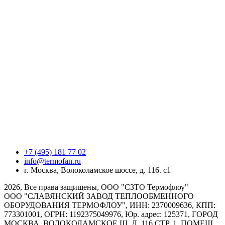
+7 (495) 181 77 02
info@termofan.ru
г. Москва, Волоколамское шоссе, д. 116. с1
2026, Все права защищены, ООО "СЗТО Термофлоу"
ООО "СЛАВЯНСКИЙ ЗАВОД ТЕПЛООБМЕННОГО
ОБОРУДОВАНИЯ ТЕРМОФЛОУ", ИНН: 2370009636, КПП:
773301001, ОГРН: 1192375049976, Юр. адрес: 125371, ГОРОД
МОСКВА, ВОЛОКОЛАМСКОЕ Ш, Д. 116 СТР. 1, ПОМЕЩ.