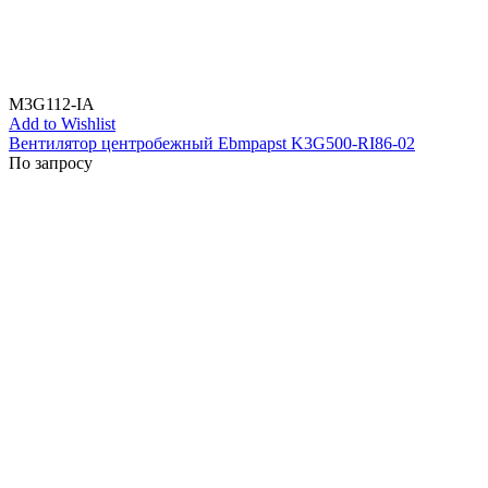
M3G112-IA
Add to Wishlist
Вентилятор центробежный Ebmpapst K3G500-RI86-02
По запросу