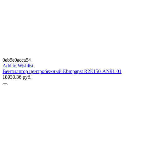
0eb5e0acca54
Add to Wishlist
Вентилятор центробежный Ebmpapst R2E150-AN91-01
18930.36
руб.