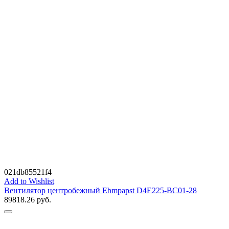
021db85521f4
Add to Wishlist
Вентилятор центробежный Ebmpapst D4E225-BC01-28
89818.26
руб.