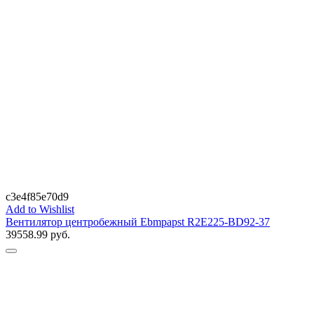
c3e4f85e70d9
Add to Wishlist
Вентилятор центробежный Ebmpapst R2E225-BD92-37
39558.99
руб.