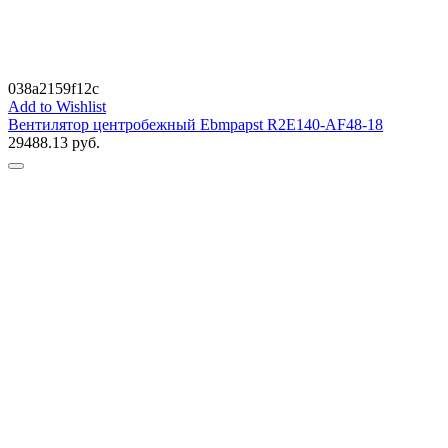
038a2159f12c
Add to Wishlist
Вентилятор центробежный Ebmpapst R2E140-AF48-18
29488.13
руб.