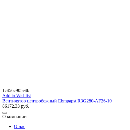
1c456c905e4b
Add to Wishlist
Вентилятор центробежный Ebmpapst R3G280-AF26-10
86172.33
руб.
О компании
О нас