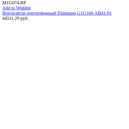
M1G074-BF
Add to Wishlist
Вентилятор центробежный Ebmpapst G1G160-AB41-01
44511.29
руб.