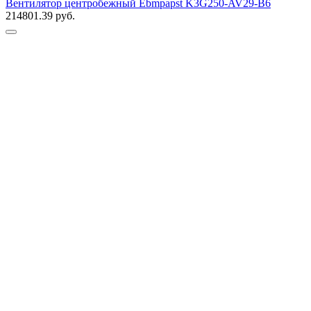
Вентилятор центробежный Ebmpapst K3G250-AV29-B6
214801.39
руб.