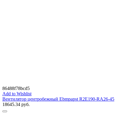
86488f78bcd5
Add to Wishlist
Вентилятор центробежный Ebmpapst R2E190-RA26-45
18645.34
руб.