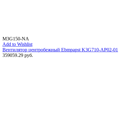
M3G150-NA
Add to Wishlist
Вентилятор центробежный Ebmpapst K3G710-AP02-01
359059.29
руб.