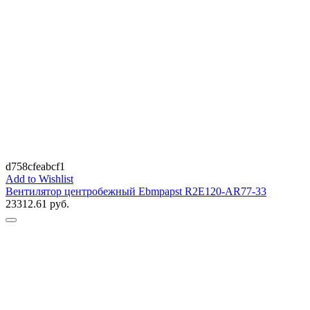
d758cfeabcf1
Add to Wishlist
Вентилятор центробежный Ebmpapst R2E120-AR77-33
23312.61
руб.