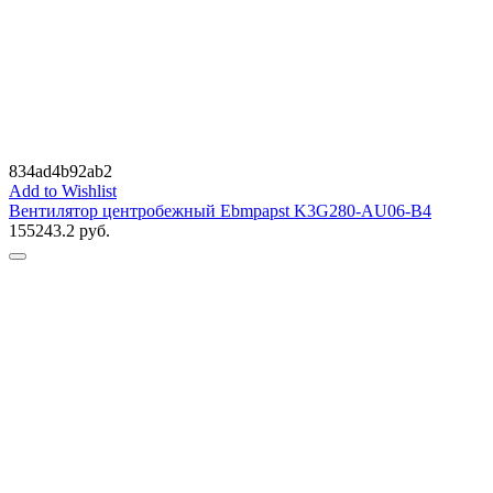
834ad4b92ab2
Add to Wishlist
Вентилятор центробежный Ebmpapst K3G280-AU06-B4
155243.2
руб.