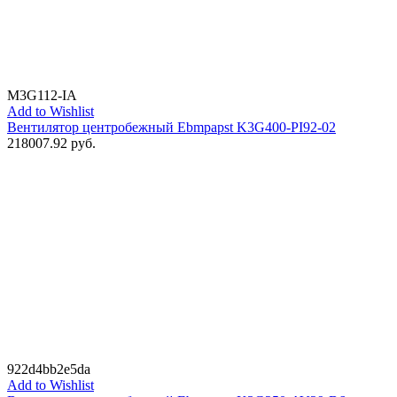
M3G112-IA
Add to Wishlist
Вентилятор центробежный Ebmpapst K3G400-PI92-02
218007.92
руб.
922d4bb2e5da
Add to Wishlist