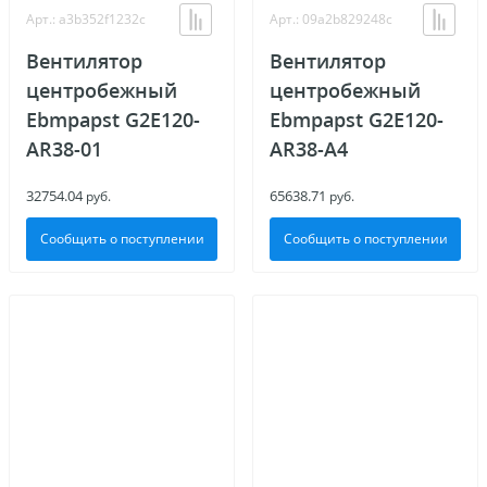
Арт.: a3b352f1232c
Арт.: 09a2b829248c
Вентилятор
Вентилятор
центробежный
центробежный
Ebmpapst G2E120-
Ebmpapst G2E120-
AR38-01
AR38-A4
32754.04
65638.71
руб.
руб.
Сообщить о поступлении
Сообщить о поступлении