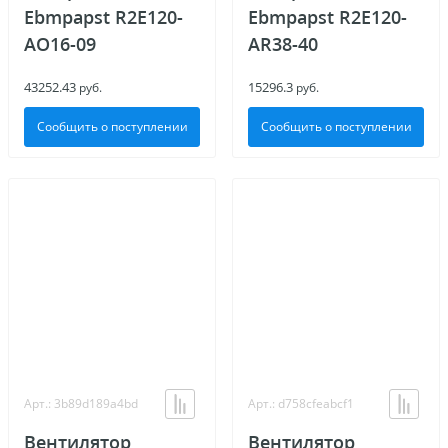
Ebmpapst R2E120-
Ebmpapst R2E120-
AO16-09
AR38-40
43252.43
15296.3
руб.
руб.
Сообщить о поступлении
Сообщить о поступлении
Арт.: 3b89d189a4bd
Арт.: d758cfeabcf1
Вентилятор
Вентилятор