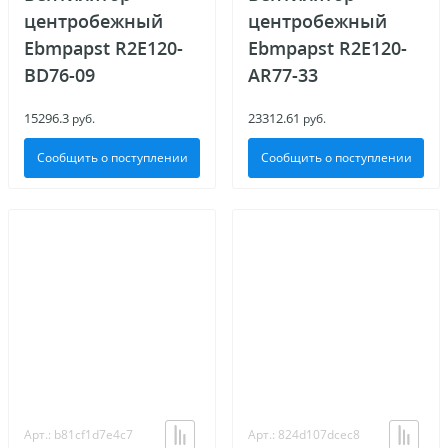
центробежный
центробежный
Ebmpapst R2E120-
Ebmpapst R2E120-
BD76-09
AR77-33
15296.3
23312.61
руб.
руб.
Сообщить о поступлении
Сообщить о поступлении
Арт.: b81cf1d7e4c7
Арт.: 824d107dcec8