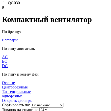
QG030
9
Компактный вентилятор
По бренду:
Ebmpapst
По типу двигателя:
AC
EC
DC
По типу и кол-ву фаз:
Осевые
Центробежные
Тангенциальные
однофазные
Открыть фильтры
Сортировать по:
Товаров на странице: