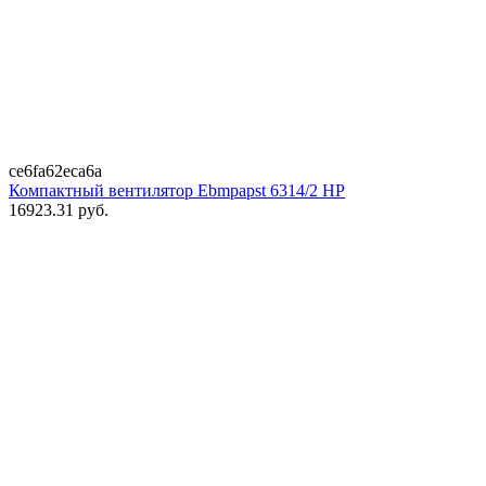
ce6fa62eca6a
Компактный вентилятор Ebmpapst 6314/2 HP
16923.31
руб.