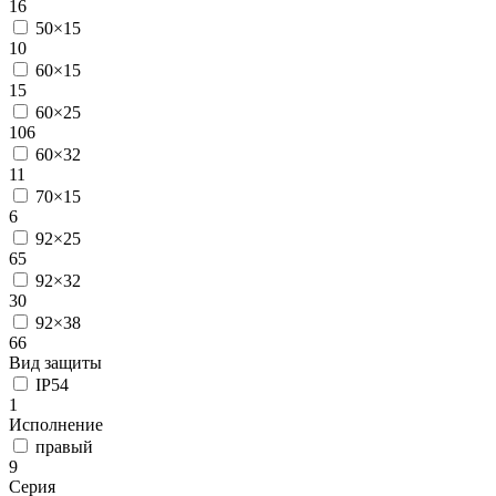
16
50×15
10
60×15
15
60×25
106
60×32
11
70×15
6
92×25
65
92×32
30
92×38
66
Вид защиты
IP54
1
Исполнение
правый
9
Серия