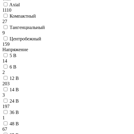
Axial
1110
Компактный
27
Тангенциальный
9
Центробежный
159
Напряжение
5 В
14
6 В
2
12 В
203
14 В
3
24 В
197
36 В
1
48 В
67