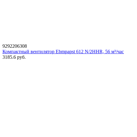
9292206308
Компактный вентилятор Ebmpapst 612 N/2HHR, 56 м³/час
3185.6
руб.