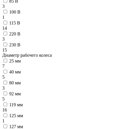
85 В
3
100 В
1
115 В
14
220 В
3
230 В
15
Диаметр рабочего колеса
25 мм
7
40 мм
5
80 мм
3
92 мм
5
119 мм
16
125 мм
1
127 мм