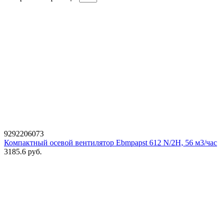
9292206073
Компактный осевой вентилятор Ebmpapst 612 N/2H, 56 м3/час
3185.6
руб.