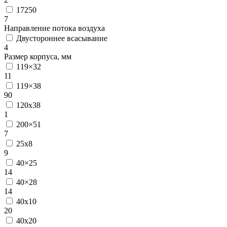
17250
7
Направление потока воздуха
Двустороннее всасывание
4
Размер корпуса, мм
119×32
11
119×38
90
120х38
1
200×51
7
25x8
9
40×25
14
40×28
14
40x10
20
40x20