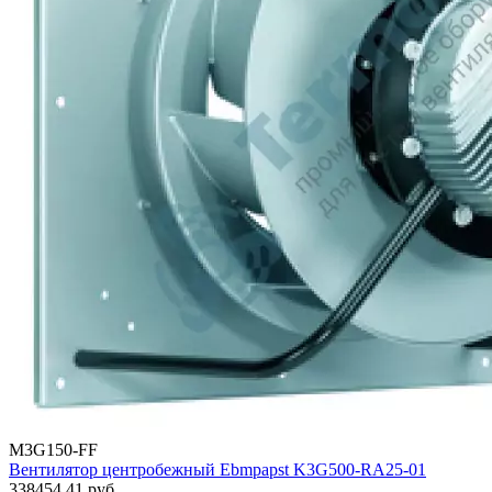
M3G150-FF
Вентилятор центробежный Ebmpapst K3G500-RA25-01
338454.41
руб.