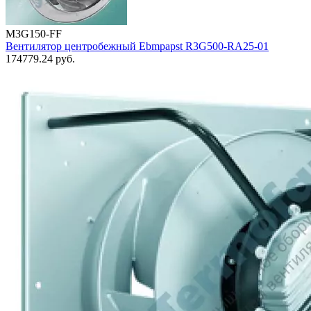
M3G150-FF
Вентилятор центробежный Ebmpapst R3G500-RA25-01
174779.24
руб.