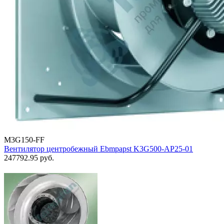
M3G150-FF
Вентилятор центробежный Ebmpapst K3G500-AP25-01
247792.95
руб.