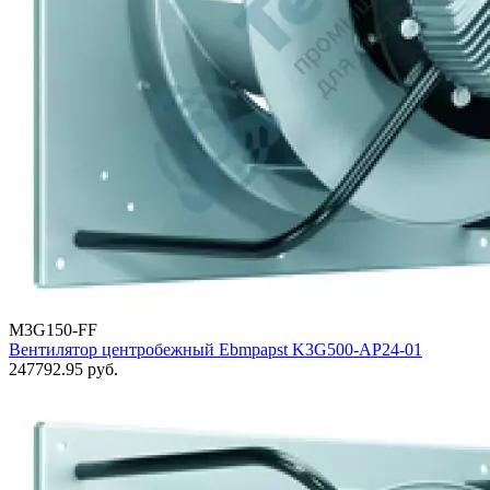
M3G150-FF
Вентилятор центробежный Ebmpapst K3G500-AP24-01
247792.95
руб.