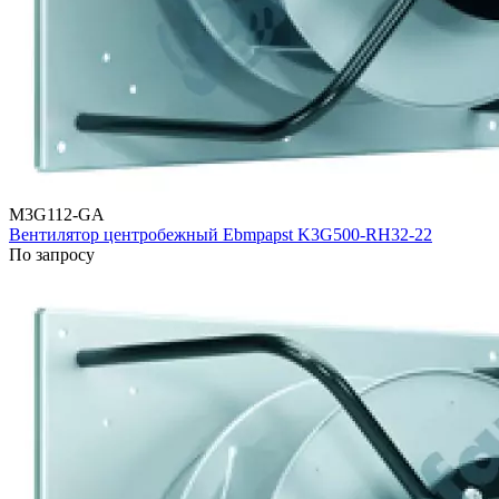
M3G112-GA
Вентилятор центробежный Ebmpapst K3G500-RH32-22
По запросу