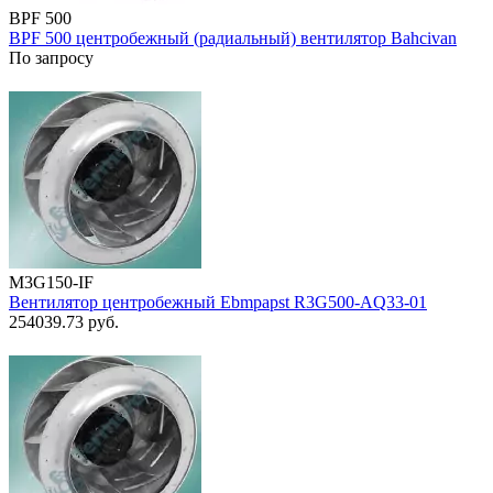
BPF 500
BPF 500 центробежный (радиальный) вентилятор Bahcivan
По запросу
M3G150-IF
Вентилятор центробежный Ebmpapst R3G500-AQ33-01
254039.73
руб.