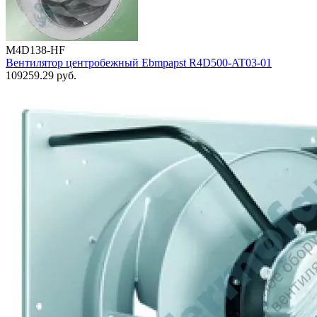
M4D138-HF
Вентилятор центробежный Ebmpapst R4D500-AT03-01
109259.29
руб.