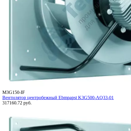
M3G150-IF
Вентилятор центробежный Ebmpapst K3G500-AQ33-01
317160.72
руб.