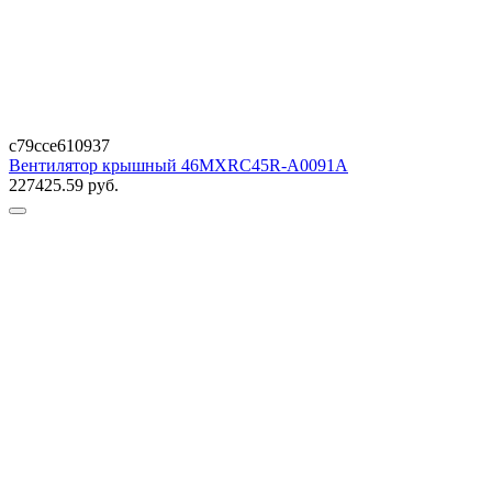
c79cce610937
Вентилятор крышный 46MXRC45R-A0091A
227425.59
руб.