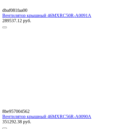
dbaf081faa00
Вентилятор крышный 46MXRC50R-A0091A
289537.12
руб.
8be957004562
Вентилятор крышный 46MXRC56R-A0090A
351292.38
руб.