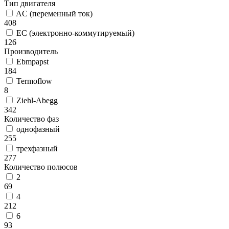
Тип двигателя
AC (переменный ток)
408
EC (электронно-коммутируемый)
126
Производитель
Ebmpapst
184
Termoflow
8
Ziehl-Abegg
342
Количество фаз
однофазный
255
трехфазный
277
Количество полюсов
2
69
4
212
6
93