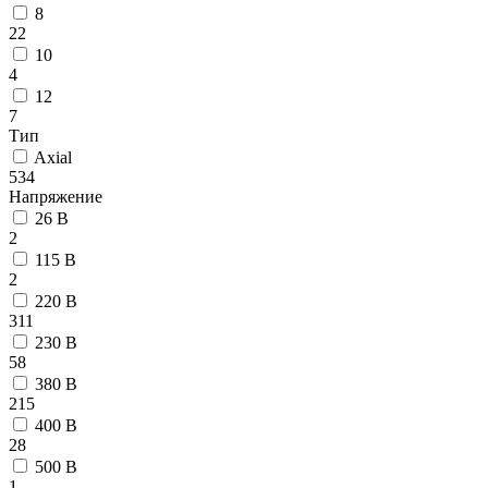
8
22
10
4
12
7
Тип
Axial
534
Напряжение
26 В
2
115 В
2
220 В
311
230 В
58
380 В
215
400 В
28
500 В
1