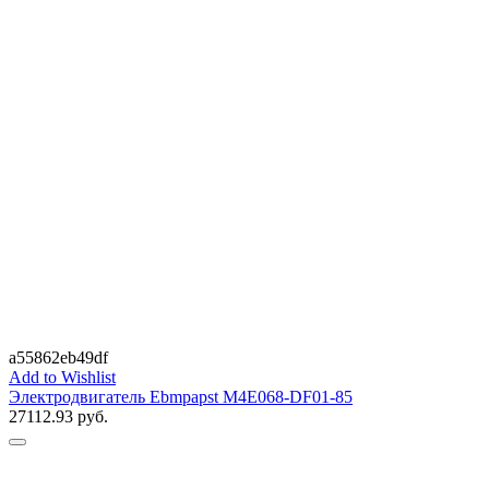
a55862eb49df
Add to Wishlist
Электродвигатель Ebmpapst M4E068-DF01-85
27112.93
руб.