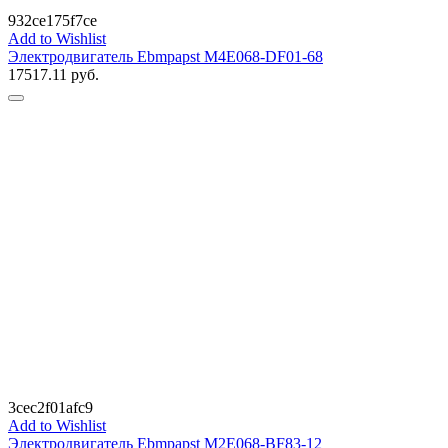
932ce175f7ce
Add to Wishlist
Электродвигатель Ebmpapst M4E068-DF01-68
17517.11
руб.
3cec2f01afc9
Add to Wishlist
Электродвигатель Ebmpapst M2E068-BF83-12