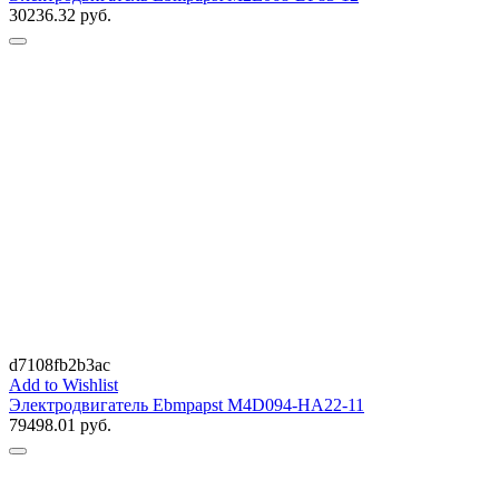
30236.32
руб.
d7108fb2b3ac
Add to Wishlist
Электродвигатель Ebmpapst M4D094-HA22-11
79498.01
руб.