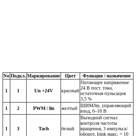
No
Подкл.
Маркирование
Цвет
Функция / назначение
Питающее напряжение
24 В пост. тока,
1
1
Un +24V
красный
остаточная пульсация
3,5 %
ШИМ/lin, управляющий
1
2
PWM / lin
желтый
вход, 0–10 В
Выходной сигнал
контроля частоты
1
3
Tach
белый
вращения, 3 импульса/
оборот, Isink макс. = 10