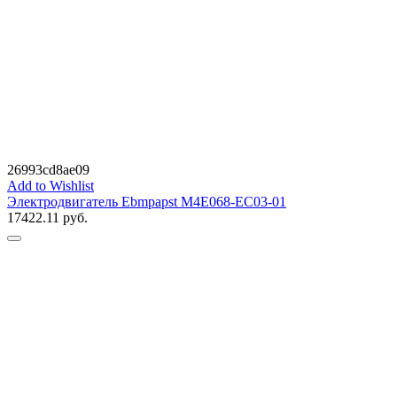
26993cd8ae09
Add to Wishlist
Электродвигатель Ebmpapst M4E068-EC03-01
17422.11
руб.