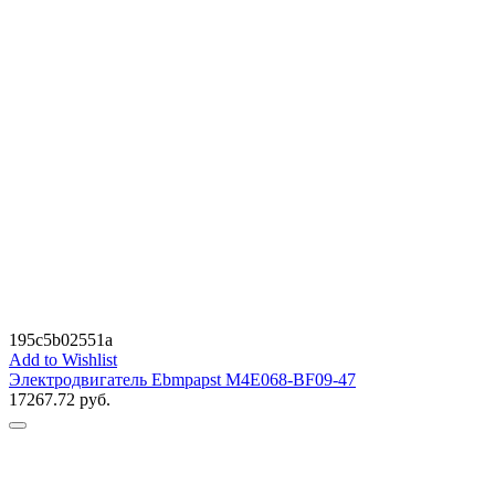
195c5b02551a
Add to Wishlist
Электродвигатель Ebmpapst M4E068-BF09-47
17267.72
руб.