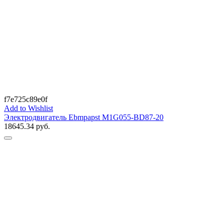
f7e725c89e0f
Add to Wishlist
Электродвигатель Ebmpapst M1G055-BD87-20
18645.34
руб.