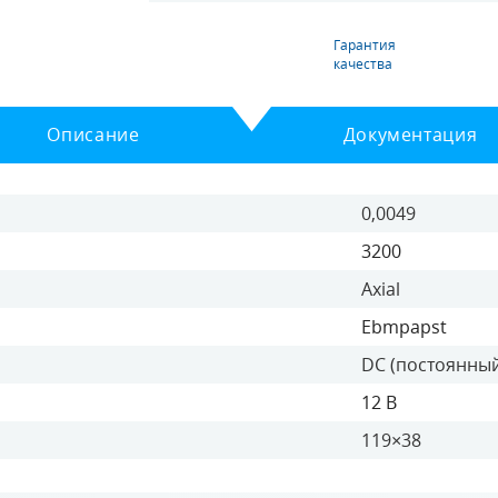
Гарантия
качества
Описание
Документация
0,0049
3200
Axial
Ebmpapst
DC (постоянный
12 В
119×38