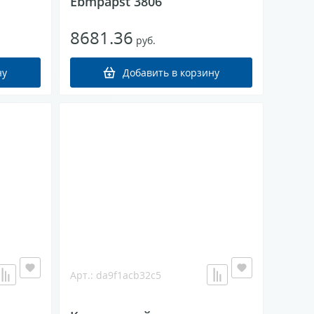
Ebmpapst 3806
8681.36
руб.
ну
Добавить в корзину
Арт.: da9f1acb32c5