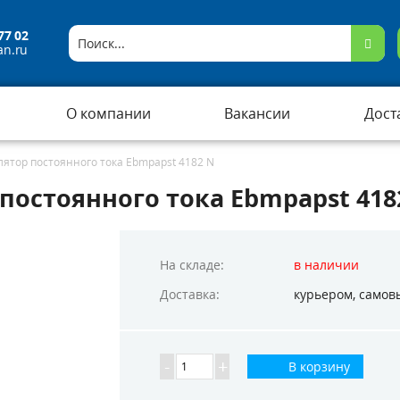
77 02
an.ru
О компании
Вакансии
Дост
ятор постоянного тока Ebmpapst 4182 N
остоянного тока Ebmpapst 418
На складе:
в наличии
Доставка:
курьером,
самов
-
+
В корзину