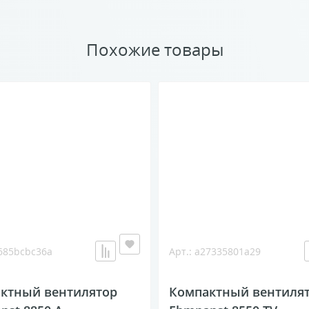
Похожие товары
4685bcbc36a
Арт.: a27335801a29
ктный вентилятор
Компактный вентиля