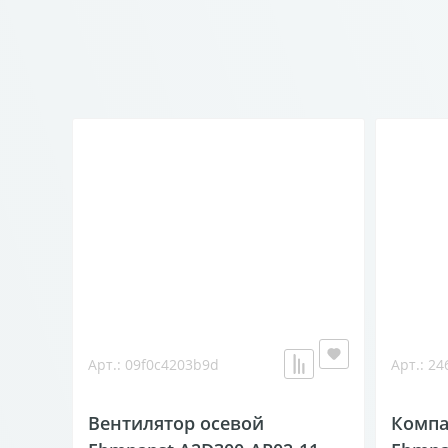
Арт.: 09f0c4203b9d
Арт.: 2
Вентилятор осевой
Компа