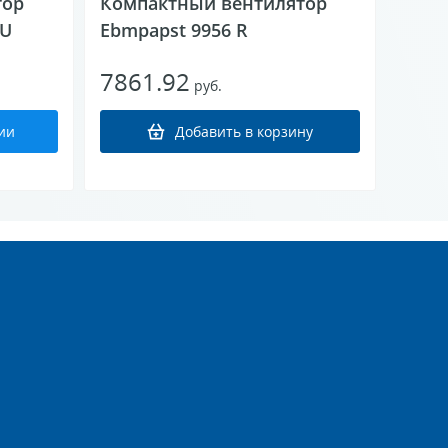
тор
Компактный вентилятор
PU
Ebmpapst 9956 R
7861.92
руб.
ии
Добавить в корзину