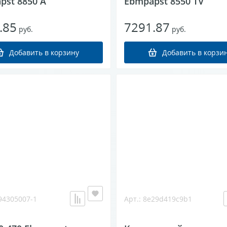
pst 8850 A
Ebmpapst 8550 TV
.85
7291.87
руб.
руб.
Добавить в корзину
Добавить в корзи
294305007-1
Арт.: 8e29d419c9b1