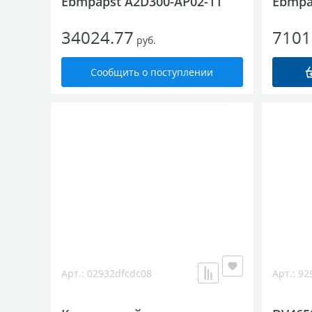
Ebmpapst A2D300-AP02-11
Ebmpa
34024.77
7101
руб.
Сообщить о поступлении
Арт.: 02932dfcdc08
Арт.: 9