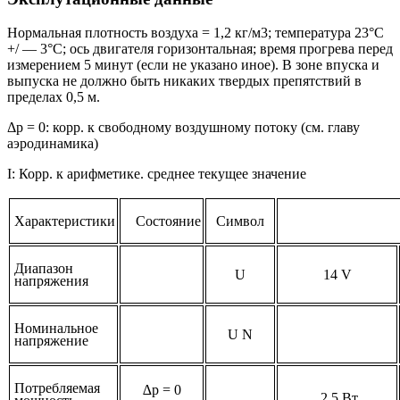
Нормальная плотность воздуха = 1,2 кг/м3; температура 23°C
+/ — 3°C; ось двигателя горизонтальная; время прогрева перед
измерением 5 минут (если не указано иное). В зоне впуска и
выпуска не должно быть никаких твердых препятствий в
пределах 0,5 м.
Δp = 0: корр. к свободному воздушному потоку (см. главу
аэродинамика)
I: Корр. к арифметике. среднее текущее значение
Характеристики
Состояние
Символ
Диапазон
U
14 V
напряжения
Номинальное
U
N
напряжение
Потребляемая
∆p = 0
2,5 Вт