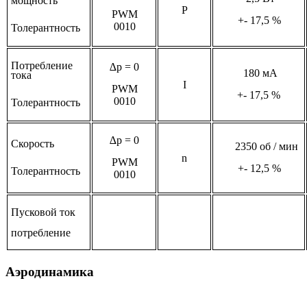
мощность
P
PWM
+- 17,5 %
0010
Толерантность
Потребление
∆p = 0
180 мА
тока
I
PWM
+- 17,5 %
0010
Толерантность
∆p = 0
Скорость
2350 об / мин
n
PWM
+- 12,5 %
Толерантность
0010
Пусковой ток
потребление
Аэродинамика