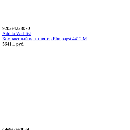
92b2e4228070
Add to Wishlist
Компактный вентилятор Ebmpapst 4412 M
5641.1
руб.
d9e9e2ee0089