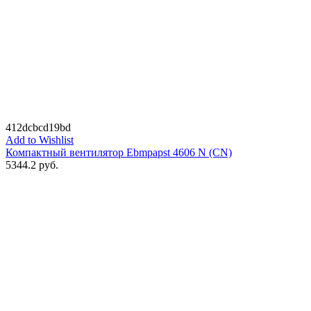
412dcbcd19bd
Add to Wishlist
Компактный вентилятор Ebmpapst 4606 N (CN)
5344.2
руб.