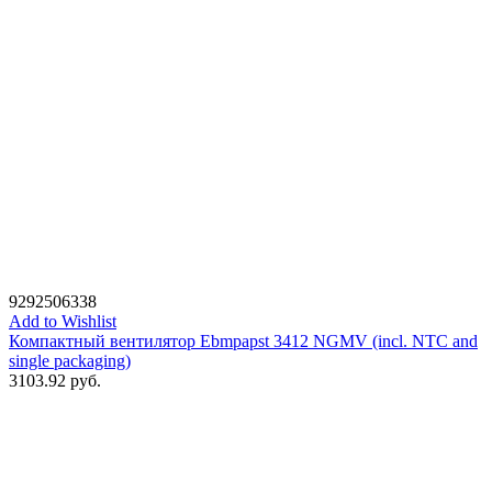
9292506338
Add to Wishlist
Компактный вентилятор Ebmpapst 3412 NGMV (incl. NTC and
single packaging)
3103.92
руб.