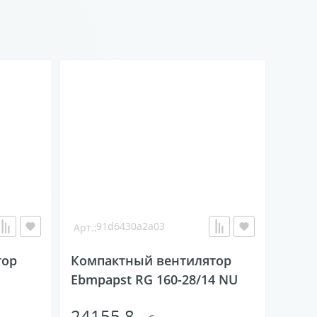
91d6430a2a03
тор
Компактный вентилятор
Ebmpapst RG 160-28/14 NU
24155.8