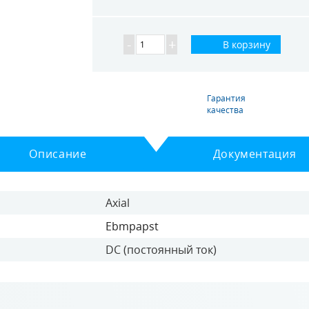
-
+
В корзину
Гарантия
качества
Описание
Документация
Axial
Ebmpapst
DC (постоянный ток)