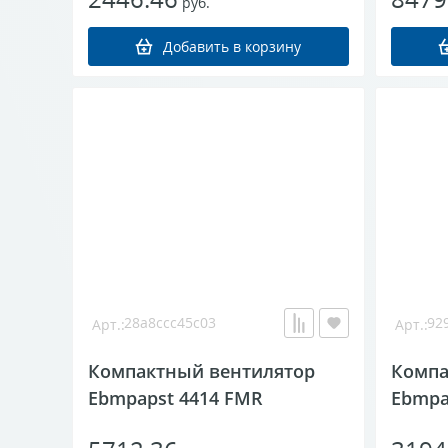
руб.
28a8ccc45c03
929
Компактный вентилятор
Компа
Ebmpapst 4414 FMR
Ebmpap