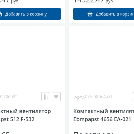
руб.
руб.
1706532
457e58dc4b8f
ктный вентилятор
Компактный вентиля
st 512 F-532
Ebmpapst 4656 EA-021