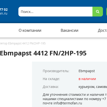
77 02
an.ru
О компании
Вакансии
Дост
ятор Ebmpapst 4412 FN/2HP-195
bmpapst 4412 FN/2HP-195
Производитель:
Ebmpapst
На складе:
в наличии
Доставка:
курьером,
самов
Для уточнения стоимости и наличия т
нашими специалистами по номеру
+7
почте
info@termofan.ru