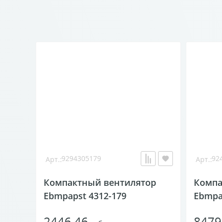
9294305179
924
Компактный вентилятор
Компа
Ebmpapst 4312-179
Ebmpa
2446.46
8479