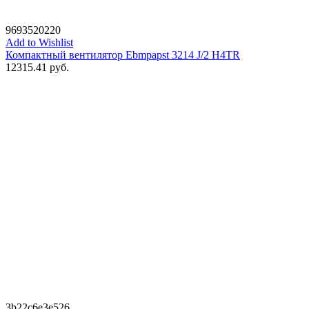
9693520220
Add to Wishlist
Компактный вентилятор Ebmpapst 3214 J/2 H4TR
12315.41
руб.
3b22c6e3e526