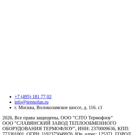
+7 (495) 181 77 02
info@termofan.ru
г. Москва, Волоколамское шоссе, д. 116. с1
2026, Все права защищены, ООО "СЗТО Термофлоу"
ООО "СЛАВЯНСКИЙ ЗАВОД ТЕПЛООБМЕННОГО
ОБОРУДОВАНИЯ ТЕРМОФЛОУ", ИНН: 2370009636, КПП:
773301001, ОГРН: 1192375049976, Юр. адрес: 125371, ГОРОД