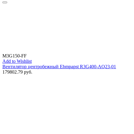
M3G150-FF
Add to Wishlist
Вентилятор центробежный Ebmpapst R3G400-AQ23-01
179802.79
руб.