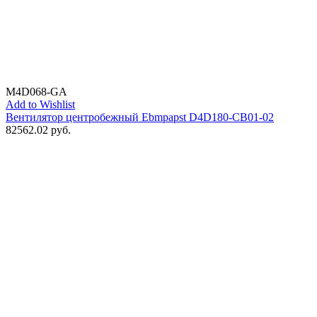
M4D068-GA
Add to Wishlist
Вентилятор центробежный Ebmpapst D4D180-CB01-02
82562.02
руб.