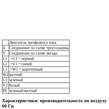
Двигатель трехфазного тока
Δ
Соединение по схеме треугольника
Y
Соединение по схеме звезды
L1
=U1 = черный
L2
=V1 = синий
L3
=W1 = коричневый
W2
желтый
U2
зеленый
V2
белый
PE
зеленый/желтый
Характеристики: производительность по воздуху
60 Гц