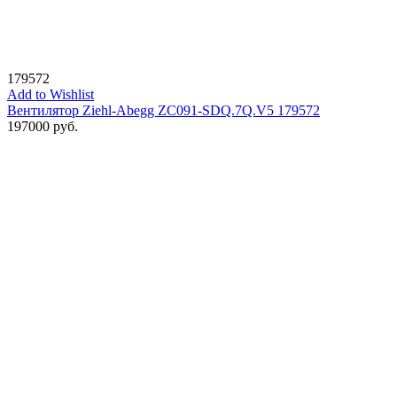
179572
Add to Wishlist
Вентилятор Ziehl-Abegg ZC091-SDQ.7Q.V5 179572
197000
руб.