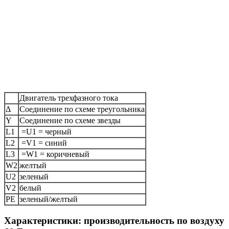
Двигатель трехфазного тока
Δ
Соединение по схеме треугольника
Y
Соединение по схеме звезды
L1
=U1 = черный
L2
=V1 = синий
L3
=W1 = коричневый
W2
желтый
U2
зеленый
V2
белый
PE
зеленый/желтый
Характеристики: производительность по воздуху