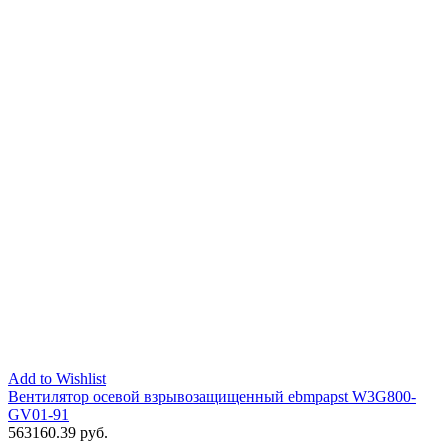
Add to Wishlist
Вентилятор осевой взрывозащищенный ebmpapst W3G800-
GV01-91
563160.39
руб.