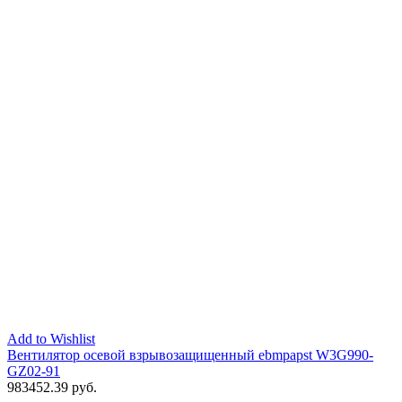
Add to Wishlist
Вентилятор осевой взрывозащищенный ebmpapst W3G990-
GZ02-91
983452.39
руб.