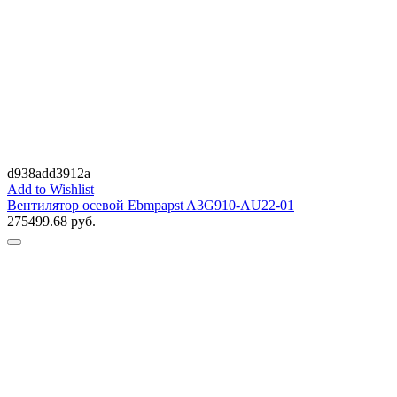
d938add3912a
Add to Wishlist
Вентилятор осевой Ebmpapst A3G910-AU22-01
275499.68
руб.