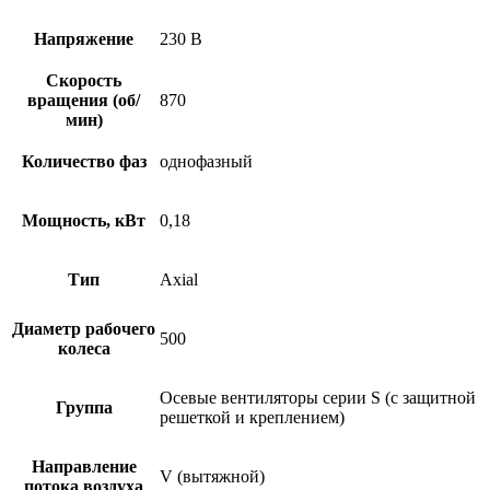
Напряжение
230 В
Скорость
вращения (об/
870
мин)
Количество фаз
однофазный
Мощность, кВт
0,18
Тип
Axial
Диаметр рабочего
500
колеса
Осевые вентиляторы серии S (с защитной
Группа
решеткой и креплением)
Направление
V (вытяжной)
потока воздуха