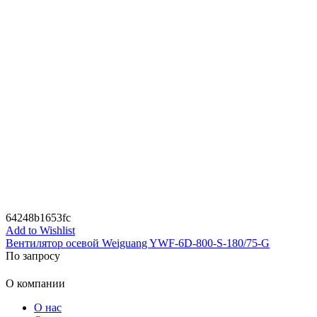
64248b1653fc
Add to Wishlist
Вентилятор осевой Weiguang YWF-6D-800-S-180/75-G
По запросу
О компании
О нас