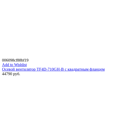
006098cf88bf19
Add to Wishlist
Осевой вентилятор TF4D-710GH-B с квадратным фланцем
44790
руб.