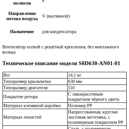
8
полюсов
Направление
V (вытяжной)
потока воздуха
Назначение
для конденсатора
Вентилятор осевой с решёткой крепления, без монтажного
кольца
Техническое описание модели S8D630-AN01-01
Вес
14,1 кг
Типоразмер крыльчатки
630 мм
Типоразмер двигателя
110
С лакокрасочным
Покрытие ротора
покрытием чёрного цвета
Материал клеммной коробки
Полимер PP
Напрессованная, круглая
Материал лопастей
листовая заготовка, с
полимерным покрытием PP
Сталь, с полимерным