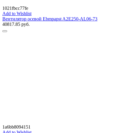
1021fbcc77fe
Add to Wishlist
Вентилятор осевой Ebmpapst A2E250-AL06-73
40817.85
руб.
1a6bb8094151
Add to Wishlist