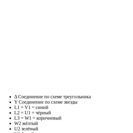
Δ Соединение по схеме треугольника
Y Соединение по схеме звезды
L1 = V1 = синий
L2 = U1 = чёрный
L3 = W1 = коричневый
W2 жёлтый
U2 зелёный