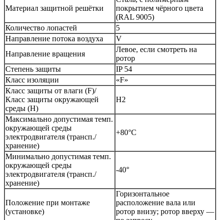
Материал защитной решётки
покрытием чёрного цвета
(RAL 9005)
Количество лопастей
5
Направление потока воздуха
V
Левое, если смотреть на
Направление вращения
ротор
Степень защиты
IP 54
Класс изоляции
«F»
Класс защиты от влаги (F)/
Класс защиты окружающей
H2
среды (H)
Максимально допустимая темп.
окружающей среды
+80°С
электродвигателя (трансп./
хранение)
Минимально допустимая темп.
окружающей среды
-40°
электродвигателя (трансп./
хранение)
Горизонтальное
Положение при монтаже
расположение вала или
(установке)
ротор внизу; ротор вверху —