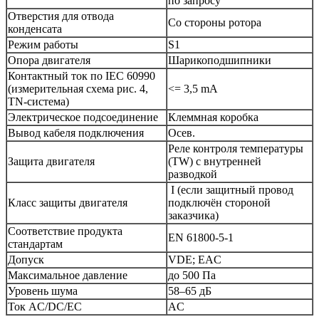
по запросу
Отверстия для отвода
Со стороны ротора
конденсата
Режим работы
S1
Опора двигателя
Шарикоподшипники
Контактный ток по IEC 60990
(измерительная схема рис. 4,
<= 3,5 mA
TN-система)
Электрическое подсоединение
Клеммная коробка
Вывод кабеля подключения
Осев.
Реле контроля температуры
Защита двигателя
(TW) с внутренней
разводкой
I (если защитный провод
Класс защиты двигателя
подключён стороной
заказчика)
Соответствие продукта
EN 61800-5-1
стандартам
Допуск
VDE; EAC
Максимальное давление
до 500 Па
Уровень шума
58–65 дБ
Ток AC/DC/EC
AC