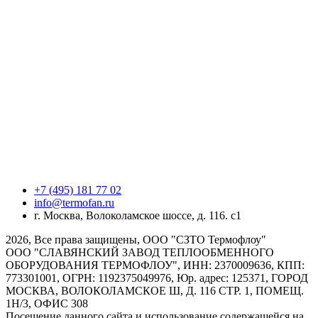
+7 (495) 181 77 02
info@termofan.ru
г. Москва, Волоколамское шоссе, д. 116. с1
2026, Все права защищены, ООО "СЗТО Термофлоу"
ООО "СЛАВЯНСКИЙ ЗАВОД ТЕПЛООБМЕННОГО
ОБОРУДОВАНИЯ ТЕРМОФЛОУ", ИНН: 2370009636, КПП:
773301001, ОГРН: 1192375049976, Юр. адрес: 125371, ГОРОД
МОСКВА, ВОЛОКОЛАМСКОЕ Ш, Д. 116 СТР. 1, ПОМЕЩ.
1Н/3, ОФИС 308
Посещение данного сайта и использование содержащейся на