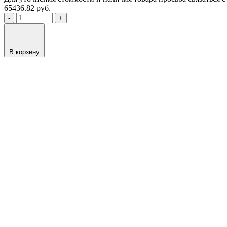
65436.82
руб.
-
+
В корзину