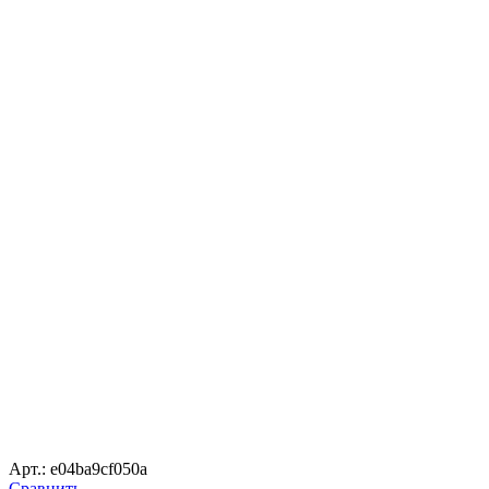
Арт.: e04ba9cf050a
Сравнить