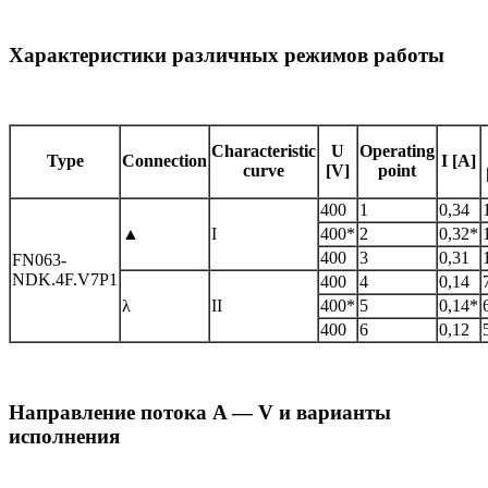
Характеристики различных режимов работы
Characteristic
U
Operating
Type
Connection
I [A]
curve
[V]
point
400
1
0,34
▲
I
400*
2
0,32*
400
3
0,31
FN063-
NDK.4F.V7P1
400
4
0,14
λ
II
400*
5
0,14*
400
6
0,12
Направление потока A — V и варианты
исполнения