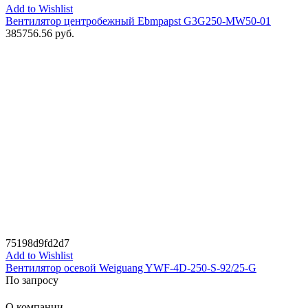
Add to Wishlist
Вентилятор центробежный Ebmpapst G3G250-MW50-01
385756.56
руб.
75198d9fd2d7
Add to Wishlist
Вентилятор осевой Weiguang YWF-4D-250-S-92/25-G
По запросу
О компании