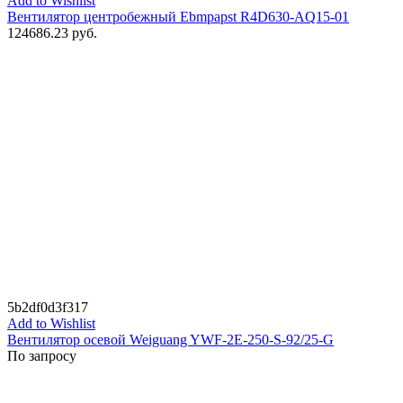
Add to Wishlist
Вентилятор центробежный Ebmpapst R4D630-AQ15-01
124686.23
руб.
5b2df0d3f317
Add to Wishlist
Вентилятор осевой Weiguang YWF-2E-250-S-92/25-G
По запросу