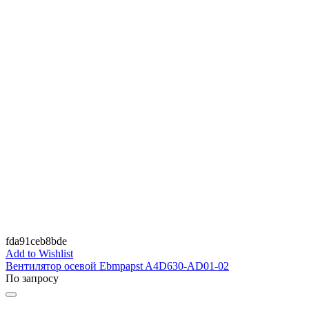
fda91ceb8bde
Add to Wishlist
Вентилятор осевой Ebmpapst A4D630-AD01-02
По запросу