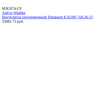
M3G074-CF
Add to Wishlist
Вентилятор центробежный Ebmpapst K3G097-AK36-55
35081.73
руб.