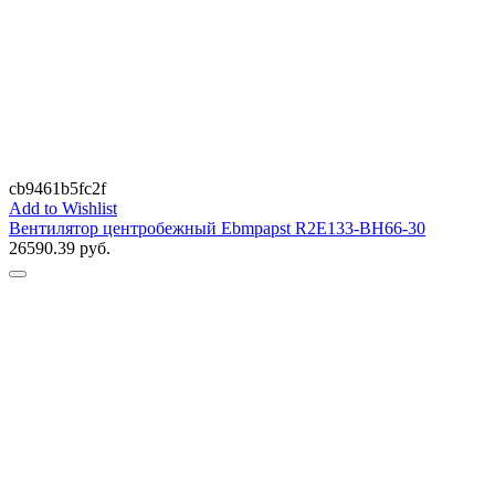
cb9461b5fc2f
Add to Wishlist
Вентилятор центробежный Ebmpapst R2E133-BH66-30
26590.39
руб.