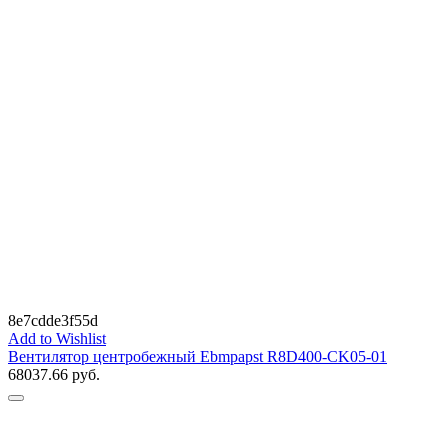
8e7cdde3f55d
Add to Wishlist
Вентилятор центробежный Ebmpapst R8D400-CK05-01
68037.66
руб.