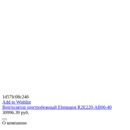
1d57fc08c246
Add to Wishlist
Вентилятор центробежный Ebmpapst R2E220-AB06-40
30996.39
руб.
О компании