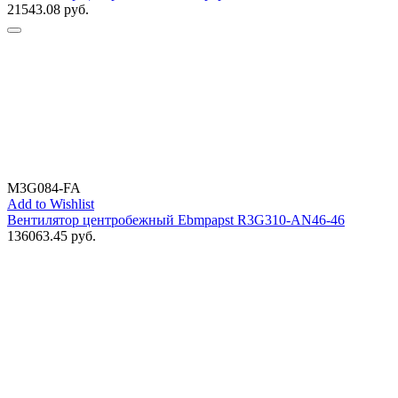
21543.08
руб.
M3G084-FA
Add to Wishlist
Вентилятор центробежный Ebmpapst R3G310-AN46-46
136063.45
руб.