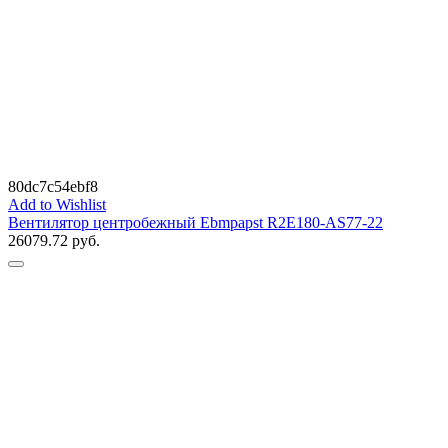
80dc7c54ebf8
Add to Wishlist
Вентилятор центробежный Ebmpapst R2E180-AS77-22
26079.72
руб.