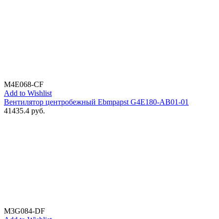
M4E068-CF
Add to Wishlist
Вентилятор центробежный Ebmpapst G4E180-AB01-01
41435.4
руб.
M3G084-DF