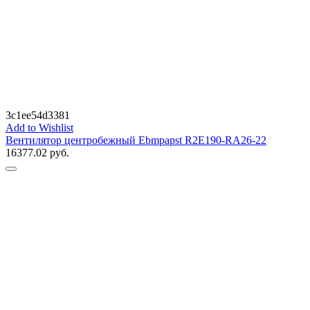
3c1ee54d3381
Add to Wishlist
Вентилятор центробежный Ebmpapst R2E190-RA26-22
16377.02
руб.