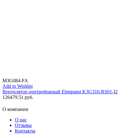
M3G084-FA
Add to Wishlist
Вентилятор центробежный Ebmpapst K3G310-RS01-I2
126479.51
руб.
О компании
О нас
Отзывы
Контакты