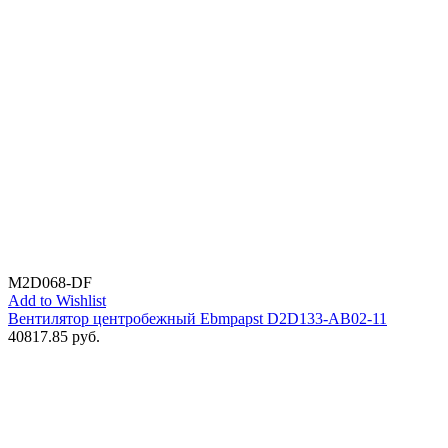
M2D068-DF
Add to Wishlist
Вентилятор центробежный Ebmpapst D2D133-AB02-11
40817.85
руб.