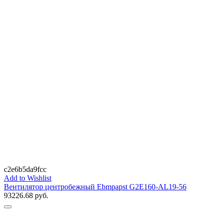
c2e6b5da9fcc
Add to Wishlist
Вентилятор центробежный Ebmpapst G2E160-AL19-56
93226.68
руб.