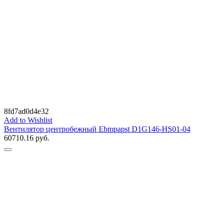
8fd7ad0d4e32
Add to Wishlist
Вентилятор центробежный Ebmpapst D1G146-HS01-04
60710.16
руб.