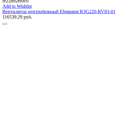
fe22d92ef0c0
Add to Wishlist
Вентилятор центробежный Ebmpapst R3G220-RV83-01
116539.29
руб.