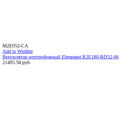
M2E052-CA
Add to Wishlist
Вентилятор центробежный Ebmpapst R2E180-BD52-06
21495.58
руб.