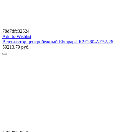
78d7dfc32524
Add to Wishlist
Вентилятор центробежный Ebmpapst R2E280-AE52-26
59213.79
руб.