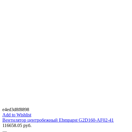
e4ed3d8f8898
Add to Wishlist
Вентилятор центробежный Ebmpapst G2D160-AF02-41
116658.05
руб.