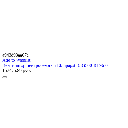
a943d93aa67e
Add to Wishlist
Вентилятор центробежный Ebmpapst R3G500-RL96-01
157475.89
руб.