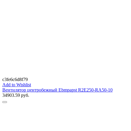
c3fe6c6d8f79
Add to Wishlist
Вентилятор центробежный Ebmpapst R2E250-RA50-10
34903.59
руб.