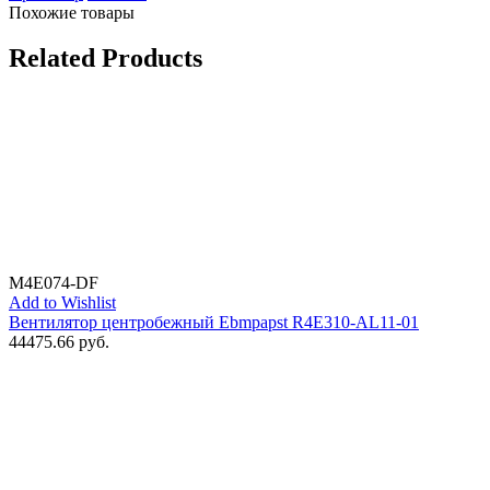
Похожие товары
Related Products
M4E074-DF
Add to Wishlist
Вентилятор центробежный Ebmpapst R4E310-AL11-01
44475.66
руб.