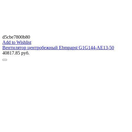
d5cbe7800b80
Add to Wishlist
Вентилятор центробежный Ebmpapst G1G144-AE13-50
40817.85
руб.