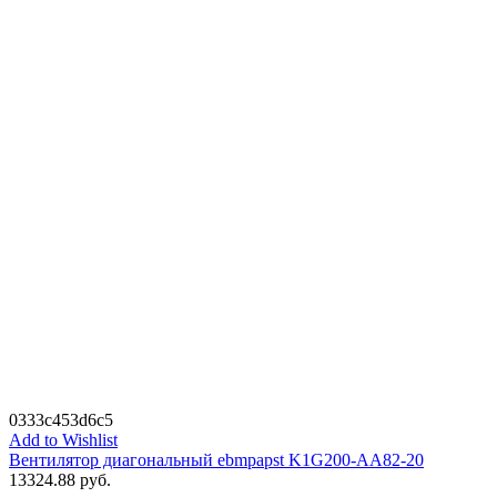
0333c453d6c5
Add to Wishlist
Вентилятор диагональный ebmpapst K1G200-AA82-20
13324.88
руб.