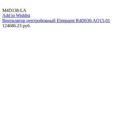
M4D138-LA
Add to Wishlist
Вентилятор центробежный Ebmpapst R4D630-AQ15-01
124686.23
руб.