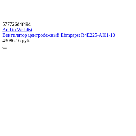
577726d4f49d
Add to Wishlist
Вентилятор центробежный Ebmpapst R4E225-AI01-10
43086.16
руб.