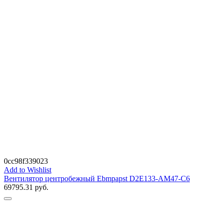
0cc98f339023
Add to Wishlist
Вентилятор центробежный Ebmpapst D2E133-AM47-C6
69795.31
руб.