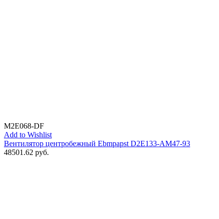
M2E068-DF
Add to Wishlist
Вентилятор центробежный Ebmpapst D2E133-AM47-93
48501.62
руб.