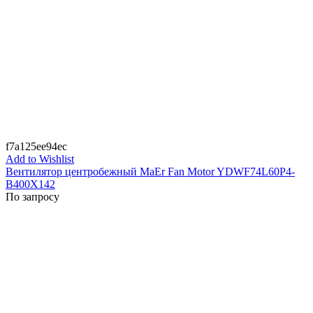
f7a125ee94ec
Add to Wishlist
Вентилятор центробежный MaEr Fan Motor YDWF74L60P4-
B400X142
По запросу