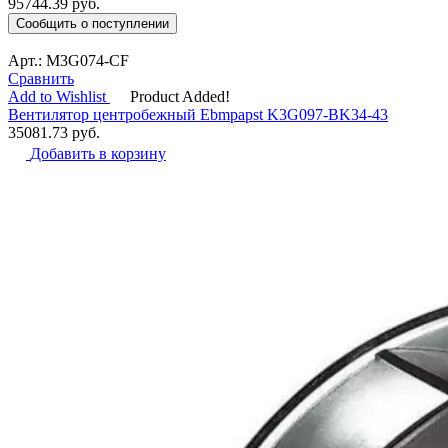
95744.39
руб.
Сообщить о поступлении
Арт.: M3G074-CF
Сравнить
Add to Wishlist
Product Added!
Вентилятор центробежный Ebmpapst K3G097-BK34-43
35081.73
руб.
Добавить в корзину