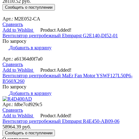
28110.52
руб.
Сообщить о поступлении
Арт.: M2E052-CA
Сравнить
Add to Wishlist
Product Added!
Вентилятор центробежный Ebmpapst G2E140-DI52-01
По запросу
Добавить в корзину
Арт.: a61364d0f7a0
Сравнить
Add to Wishlist
Product Added!
Вентилятор центробежный MaEr Fan Motor YSWF127L50P6-
B560X260
По запросу
Добавить в корзину
Арт.: fdbe7cd929c5
Сравнить
Add to Wishlist
Product Added!
Вентилятор центробежный Ebmpapst R4E450-AB09-06
58964.39
руб.
Сообщить о поступлении
О компании