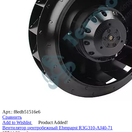
Арт.: f8edb51516e6
Сравнить
Add to Wishlist
Product Added!
Вентилятор центробежный Ebmpapst R3G310-AJ40-71