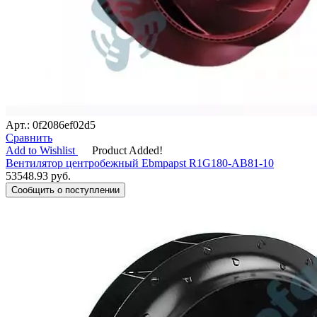
Арт.: 0f2086ef02d5
Сравнить
Add to Wishlist
Product Added!
Вентилятор центробежный Ebmpapst R1G180-AB81-10
53548.93
руб.
Сообщить о поступлении