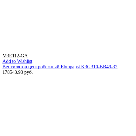
M3E112-GA
Add to Wishlist
Вентилятор центробежный Ebmpapst K3G310-BB49-32
178543.93
руб.