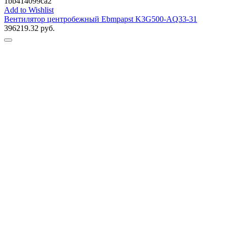
1bb414099ca2
Add to Wishlist
Вентилятор центробежный Ebmpapst K3G500-AQ33-31
396219.32
руб.