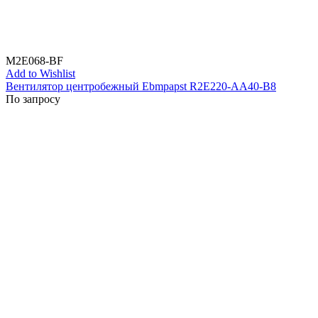
M2E068-BF
Add to Wishlist
Вентилятор центробежный Ebmpapst R2E220-AA40-B8
По запросу