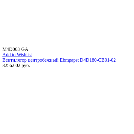
M4D068-GA
Add to Wishlist
Вентилятор центробежный Ebmpapst D4D180-CB01-02
82562.02
руб.