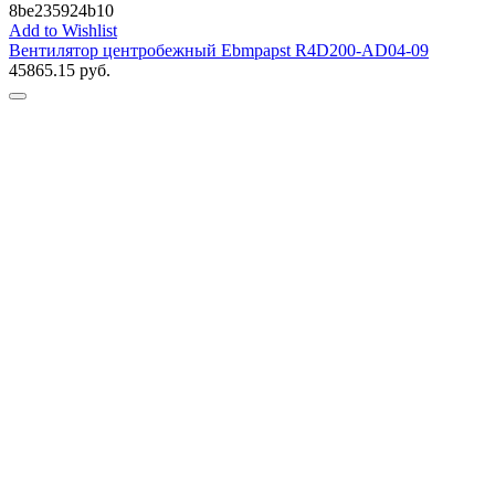
8be235924b10
Add to Wishlist
Вентилятор центробежный Ebmpapst R4D200-AD04-09
45865.15
руб.