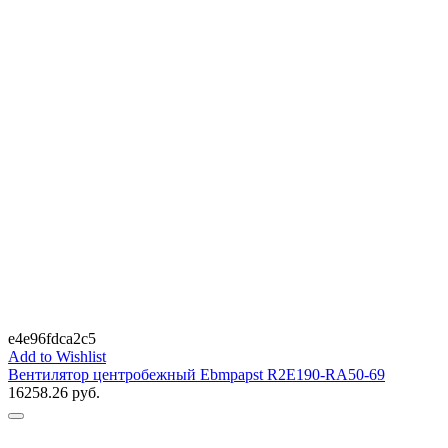
e4e96fdca2c5
Add to Wishlist
Вентилятор центробежный Ebmpapst R2E190-RA50-69
16258.26
руб.