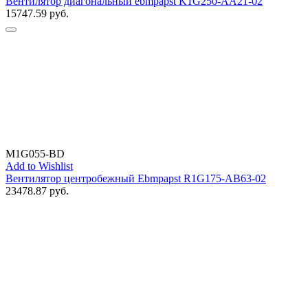
Вентилятор диагональный ebmpapst K1G250-AA21-02
15747.59
руб.
M1G055-BD
Add to Wishlist
Вентилятор центробежный Ebmpapst R1G175-AB63-02
23478.87
руб.