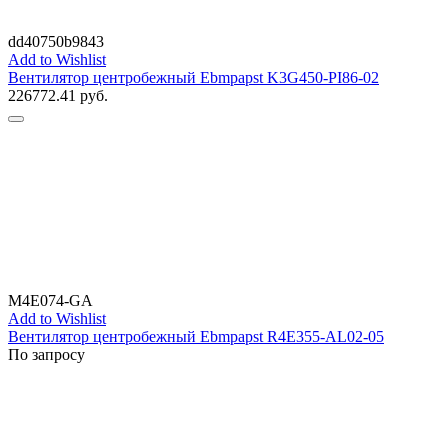
dd40750b9843
Add to Wishlist
Вентилятор центробежный Ebmpapst K3G450-PI86-02
226772.41
руб.
M4E074-GA
Add to Wishlist
Вентилятор центробежный Ebmpapst R4E355-AL02-05
По запросу