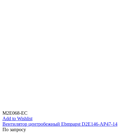
M2E068-EC
Add to Wishlist
Вентилятор центробежный Ebmpapst D2E146-AP47-14
По запросу