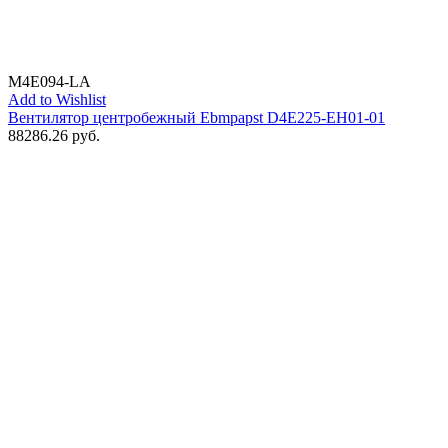
M4E094-LA
Add to Wishlist
Вентилятор центробежный Ebmpapst D4E225-EH01-01
88286.26
руб.