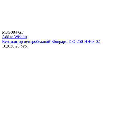
M3G084-GF
Add to Wishlist
Вентилятор центробежный Ebmpapst D3G250-HH03-02
162036.28
руб.