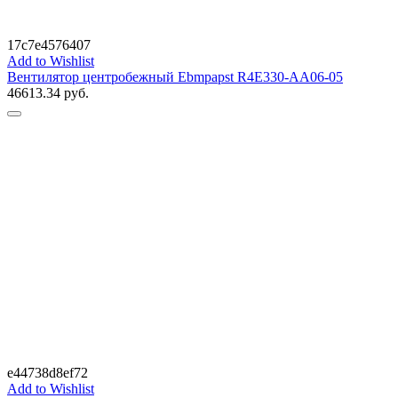
17c7e4576407
Add to Wishlist
Вентилятор центробежный Ebmpapst R4E330-AA06-05
46613.34
руб.
e44738d8ef72
Add to Wishlist