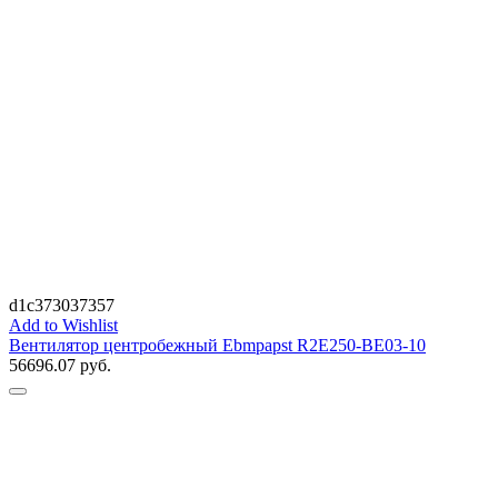
d1c373037357
Add to Wishlist
Вентилятор центробежный Ebmpapst R2E250-BE03-10
56696.07
руб.