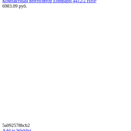
Компактный вентилятор Ebmpapst 4412/2 HHP
6983.09
руб.
5a092578bcb2
Add to Wishlist