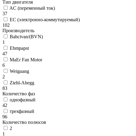
Тип двигателя
AC (переменный ток)
37
EC (электронно-коммутируемый)
102
Производитель
Bahcivan/(BVN)
1
Ebmpapst
47
MaEr Fan Motor
6
Weiguang
2
Ziehl-Abegg
83
Количество фаз
однофазный
42
трехфазный
96
Количество полюсов
2
1