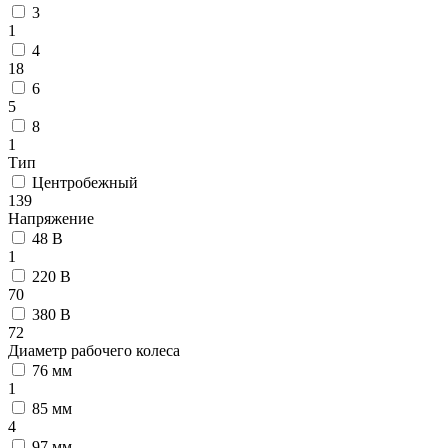
3
1
4
18
6
5
8
1
Тип
Центробежный
139
Напряжение
48 В
1
220 В
70
380 В
72
Диаметр рабочего колеса
76 мм
1
85 мм
4
97 мм