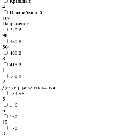
Крышный
4
Центробежный
169
Напряжение
220 В
98
380 В
504
400 В
8
415 В
1
500 В
2
Диаметр рабочего колеса
133 мм
5
146
6
160
15
170
3