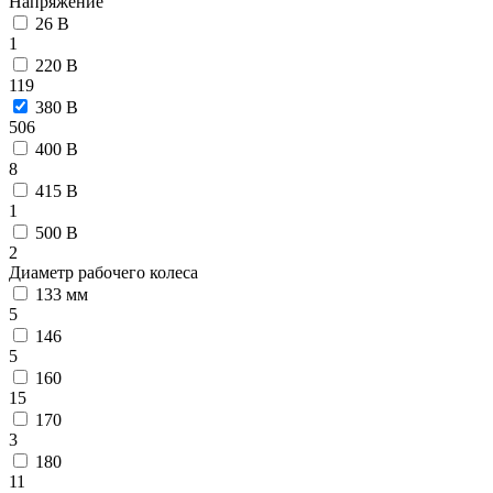
Напряжение
26 В
1
220 В
119
380 В
506
400 В
8
415 В
1
500 В
2
Диаметр рабочего колеса
133 мм
5
146
5
160
15
170
3
180
11