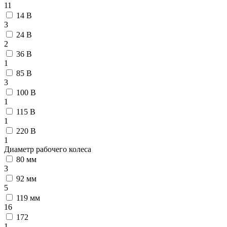
11
14 В
3
24 В
2
36 В
1
85 В
3
100 В
1
115 В
1
220 В
1
Диаметр рабочего колеса
80 мм
3
92 мм
5
119 мм
16
172
1