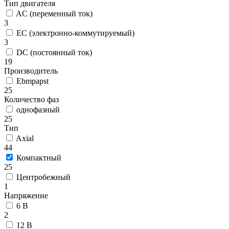
Тип двигателя
AC (переменный ток)
3
EC (электронно-коммутируемый)
3
DC (постоянный ток)
19
Производитель
Ebmpapst
25
Количество фаз
однофазный
25
Тип
Axial
44
Компактный
25
Центробежный
1
Напряжение
6 В
2
12 В