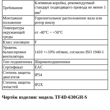
Клеммная коробка, рекомендуемый
стандарт подводящего провода не менее 1
Требования
2
мм
Монтажное
Горизонтальное расположение вала или
положение
ротор внизу
Температура
окружающей
от -40°С ~ +50°С
среды
Класс изоляции
F
Уровень
балансировки
1410 +/-10% об/мин, согласно ISO 1940-1
вентилятора
Тип подшипника
Шарикоподшипники
Сертификат
EAC
Степень защиты
IP54
двигателя
Степень защиты
IP2X
лопастей
Чертёж изделия: модель TF4D-630GH-S