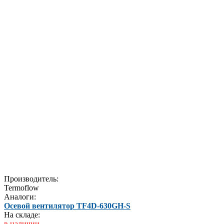
Производитель:
Termoflow
Аналоги:
Осевой вентилятор TF4D-630GH-S
На складе:
в наличии