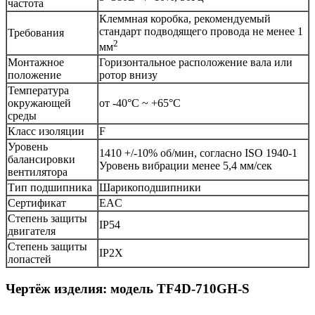
частота
Клеммная коробка, рекомендуемый
стандарт подводящего провода не менее 1
Требования
2
мм
Монтажное
Горизонтальное расположение вала или
положение
ротор внизу
Температура
окружающей
от -40°С ~ +65°С
среды
Класс изоляции
F
Уровень
1410 +/-10% об/мин, согласно ISO 1940-1
балансировки
Уровень вибрации менее 5,4 мм/сек
вентилятора
Тип подшипника
Шарикоподшипники
Сертификат
EAC
Степень защиты
IP54
двигателя
Степень защиты
IP2X
лопастей
Чертёж изделия: модель TF4D-710GH-S