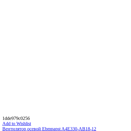
1dde979c0256
Add to Wishlist
Вентилятор осевой Ebmpapst A4E330-AB18-12