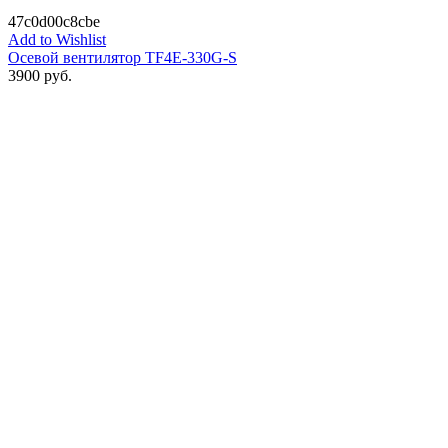
47c0d00c8cbe
Add to Wishlist
Осевой вентилятор TF4E-330G-S
3900
руб.