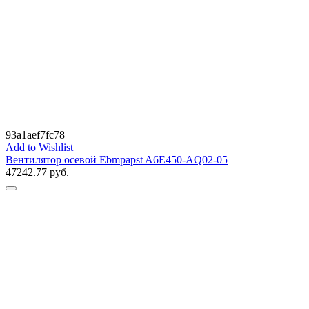
93a1aef7fc78
Add to Wishlist
Вентилятор осевой Ebmpapst A6E450-AQ02-05
47242.77
руб.