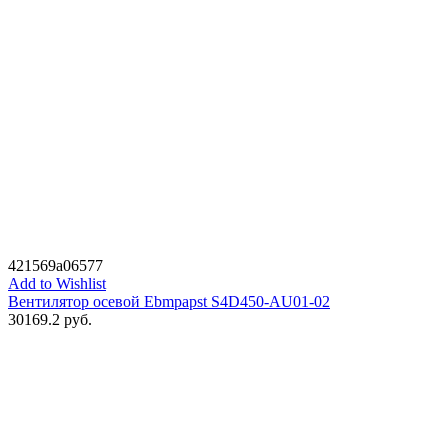
421569a06577
Add to Wishlist
Вентилятор осевой Ebmpapst S4D450-AU01-02
30169.2
руб.