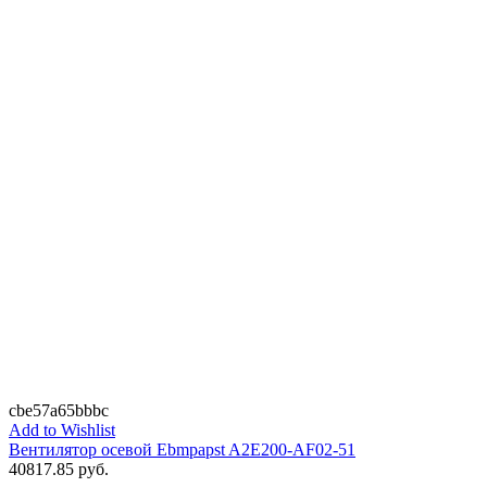
cbe57a65bbbc
Add to Wishlist
Вентилятор осевой Ebmpapst A2E200-AF02-51
40817.85
руб.