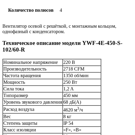
Количество полюсов
4
Вентилятор осевой с решёткой, с монтажным кольцом,
однофазный с конденсатором.
Техническое описание модели YWF-4E-450-S-
102/60-R
Номинальное напряжение
220 В
Производительность
2718 CFM
Частота вращения
1350 об/мин
Мощность
250 Вт
Сила тока
1,2 A
Типоразмер
450 мм
Уровень звукового давления
68 дБ(А)
3
Расход воздуха
4620 м
/ч
Вес
8 кг
Степень защиты
IP 54
Класс изоляции
«F», «B»