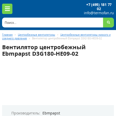
+7 (495) 181 77
02
info@termofan.ru
Главная
>
Центробежные вентиляторы
>
Центробежные вентиляторы низкого и
среднего давления
>
Вентилятор центробежный Ebmpapst D3G180-HE09-02
Вентилятор центробежный
Ebmpapst D3G180-HE09-02
Производитель:
Ebmpapst