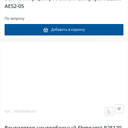
AE52-05
По запросу
Добавить в корзину
Арт.: 2d804b6be301
Вентилятор центробежный Ebmpapst R2E120-