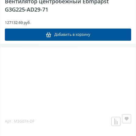
Вентилятор центробежный Ebmpapst
G3G225-AD29-71
127132.69
руб.
Добавить в корзину
Арт.: M3G074-DF