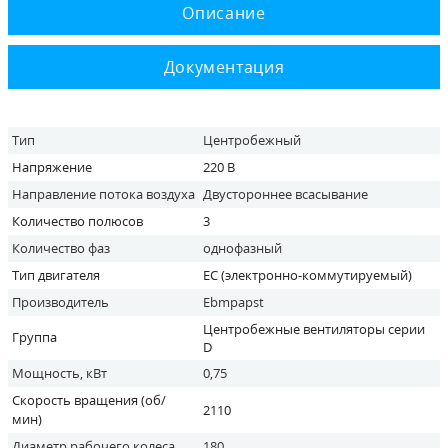
Описание
Документация
Тип
Центробежный
Напряжение
220 В
Направление потока воздуха
Двустороннее всасывание
Количество полюсов
3
Количество фаз
однофазный
Тип двигателя
EC (электронно-коммутируемый)
Производитель
Ebmpapst
Центробежные вентиляторы серии
Группа
D
Мощность, кВт
0,75
Скорость вращения (об/
2110
мин)
Диаметр рабочего колеса
180