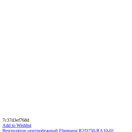
7c37d3ef768d
Add to Wishlist
Вентилятор центробежный Ebmpapst R2D250-RA10-01