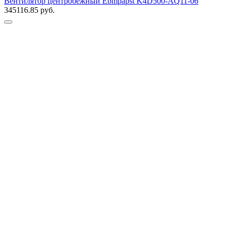
Вентилятор центробежный Ebmpapst K4D500-AQ11-06
345116.85
руб.