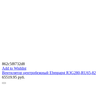
862c5f8732d8
Add to Wishlist
Вентилятор центробежный Ebmpapst R3G280-RU65-82
65519.95
руб.