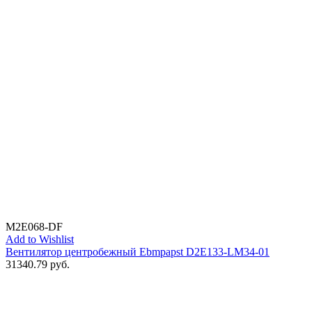
M2E068-DF
Add to Wishlist
Вентилятор центробежный Ebmpapst D2E133-LM34-01
31340.79
руб.