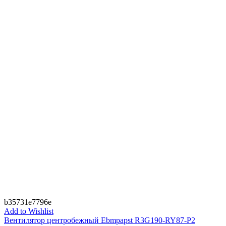
b35731e7796e
Add to Wishlist
Вентилятор центробежный Ebmpapst R3G190-RY87-P2