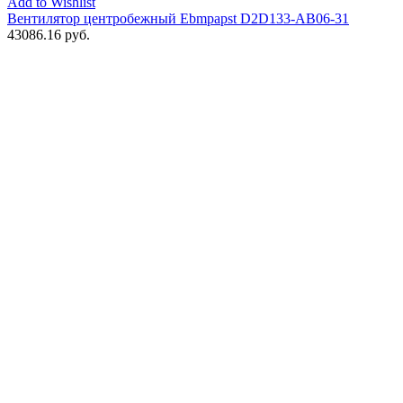
Add to Wishlist
Вентилятор центробежный Ebmpapst D2D133-AB06-31
43086.16
руб.