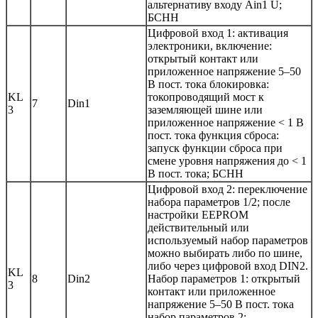
альтернативу входу Ain1 U;
БСНН
Цифровой вход 1: активация
электроники, включение:
открытый контакт или
приложенное напряжение 5–50
В пост. тока блокировка:
KL
токопроводящий мост к
7
Din1
3
заземляющей шине или
приложенное напряжение < 1 В
пост. тока функция сброса:
запуск функции сброса при
смене уровня напряжения до < 1
В пост. тока; БСНН
Цифровой вход 2: переключение
набора параметров 1/2; после
настройки EEPROM
действительный или
используемый набор параметров
можно выбирать либо по шине,
либо через цифровой вход DIN2.
KL
8
Din2
Набор параметров 1: открытый
3
контакт или приложенное
напряжение 5–50 В пост. тока
набор параметров 2: