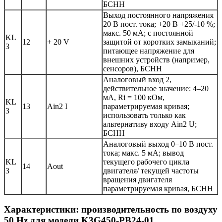
БСНН
Выход постоянного напряжения
20 В пост. тока; +20 В +25/-10 %;
макс. 50 мА; с постоянной
KL
12
+ 20 V
защитой от коротких замыканий;
3
питающее напряжение для
внешних устройств (например,
сенсоров), БСНН
Аналоговый вход 2,
действительное значение: 4–20
мА, Ri = 100 кОм,
KL
13
Ain2 I
параметрируемая кривая;
3
использовать только как
альтернативу входу Ain2 U;
БСНН
Аналоговый выход 0–10 В пост.
тока; макс. 5 мА; вывод
KL
текущего рабочего цикла
14
Aout
3
двигателя/ текущей частоты
вращения двигателя
параметрируемая кривая, БСНН
Характеристики: производительность по воздуху
50 Hz для модели K3G450-PB24-01