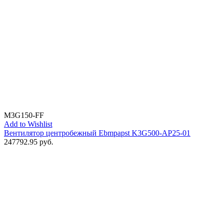
M3G150-FF
Add to Wishlist
Вентилятор центробежный Ebmpapst K3G500-AP25-01
247792.95
руб.