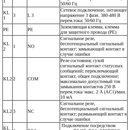
1
50/60 Гц
Сетевое подключение, питающее
KL
3
L 3
напряжение 3 фазн. 380-480 В
1
перем.тока; 50/60 Гц
Заземляющая клемма, клемма
PE
PE
для защитного провода (PE)
Сигнальное реле,
KL
беспотенциальный сигнальный
1
NO
2
контакт; замыкающий контакт в
случае ошибки
Реле состояния; сухой
сигнальный контакт статусных
сообщений; переключающий
контакт, общее подключение;
KL2
2
COM
максимально допустимый ток
замыкания контактов 250 В
перем.тока/ макс. 2 A (AC1)/мин.
10 мA
Сигнальное реле,
беспотенциальный сигнальный
KL2
3
NC
контакт; размыкающий контакт в
случае ошибки
Подключение посредством
KL