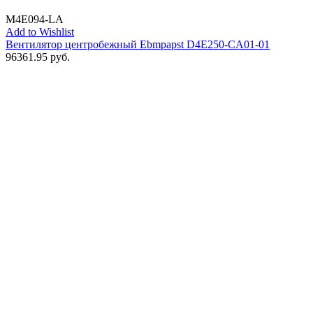
M4E094-LA
Add to Wishlist
Вентилятор центробежный Ebmpapst D4E250-CA01-01
96361.95
руб.