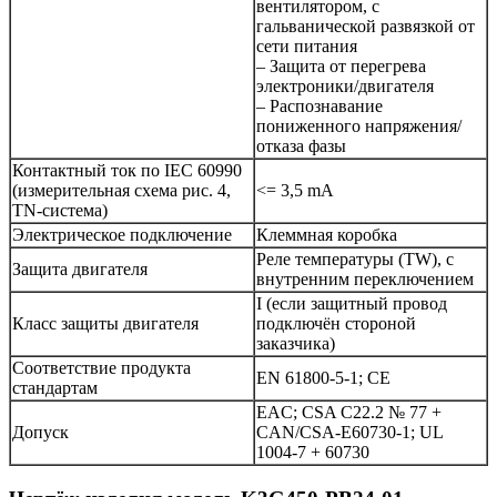
вентилятором, с
гальванической развязкой от
сети питания
– Защита от перегрева
электроники/двигателя
– Распознавание
пониженного напряжения/
отказа фазы
Контактный ток по IEC 60990
(измерительная схема рис. 4,
<= 3,5 mA
TN-система)
Электрическое подключение
Клеммная коробка
Реле температуры (TW), с
Защита двигателя
внутренним переключением
I (если защитный провод
Класс защиты двигателя
подключён стороной
заказчика)
Соответствие продукта
EN 61800-5-1; CE
стандартам
EAC; CSA C22.2 № 77 +
Допуск
CAN/CSA-E60730-1; UL
1004-7 + 60730