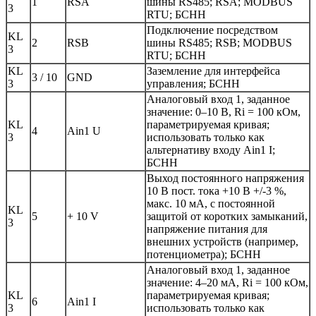
1
RSA
шины RS485; RSA; MODBUS
3
RTU; БСНН
Подключение посредством
KL
2
RSB
шины RS485; RSB; MODBUS
3
RTU; БСНН
KL
Заземление для интерфейса
3 / 10
GND
3
управления; БСНН
Аналоговый вход 1, заданное
значение: 0–10 В, Ri = 100 кОм,
KL
параметрируемая кривая;
4
Ain1 U
3
использовать только как
альтернативу входу Ain1 I;
БСНН
Выход постоянного напряжения
10 В пост. тока +10 В +/-3 %,
макс. 10 мА, с постоянной
KL
5
+ 10 V
защитой от коротких замыканий,
3
напряжение питания для
внешних устройств (например,
потенциометра); БСНН
Аналоговый вход 1, заданное
значение: 4–20 мА, Ri = 100 кОм,
KL
параметрируемая кривая;
6
Ain1 I
3
использовать только как