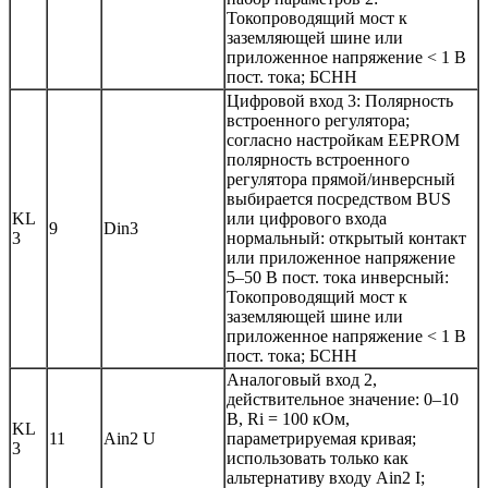
Токопроводящий мост к
заземляющей шине или
приложенное напряжение < 1 В
пост. тока; БСНН
Цифровой вход 3: Полярность
встроенного регулятора;
согласно настройкам EEPROM
полярность встроенного
регулятора прямой/инверсный
выбирается посредством BUS
KL
или цифрового входа
9
Din3
3
нормальный: открытый контакт
или приложенное напряжение
5–50 В пост. тока инверсный:
Токопроводящий мост к
заземляющей шине или
приложенное напряжение < 1 В
пост. тока; БСНН
Аналоговый вход 2,
действительное значение: 0–10
В, Ri = 100 кОм,
KL
11
Ain2 U
параметрируемая кривая;
3
использовать только как
альтернативу входу Ain2 I;