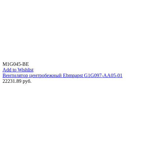
M1G045-BE
Add to Wishlist
Вентилятор центробежный Ebmpapst G1G097-AA05-01
22231.89
руб.