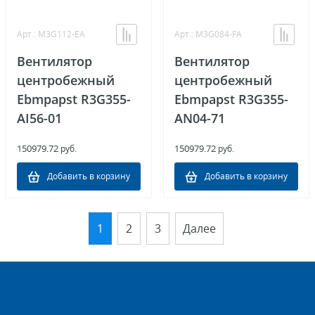
Арт.: M3G112-EA
Арт.: M3G084-FA
Вентилятор
Вентилятор
центробежный
центробежный
Ebmpapst R3G355-
Ebmpapst R3G355-
AI56-01
AN04-71
150979.72
150979.72
руб.
руб.
Добавить в корзину
Добавить в корзину
1
2
3
Далее