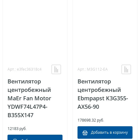
Арт.: e3fec36318c4
Арт.: M3G112-EA
Вентилятор
Вентилятор
центробежный
центробежный
MaEr Fan Motor
Ebmpapst K3G355-
YDWF74L47P4-
AX56-90
B355X147
178698.32
руб.
12183
руб.
Добавить в корзину